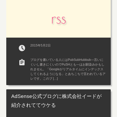
rss
2015年5月2日
ブログを書いている人にはPubSubHubbub―言いに
くいし書きにくいのでPuSHとも―はお馴染みかもし
れません。「Googleがリアルタイムにインデックス
してくれるようになる」とあちこちで言われているア
レです。このブ […]
AdSense公式ブログに株式会社イードが
紹介されててウケる