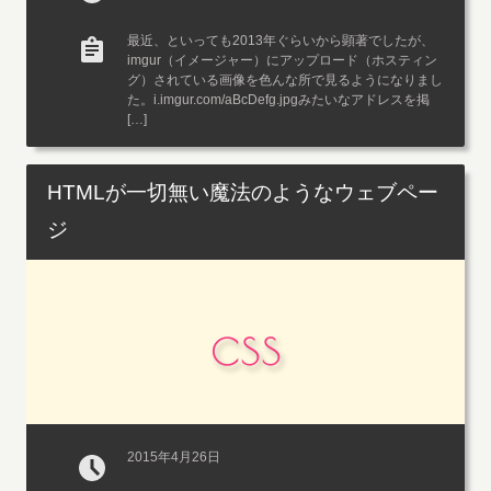
最近、といっても2013年ぐらいから顕著でしたが、
imgur（イメージャー）にアップロード（ホスティン
グ）されている画像を色んな所で見るようになりまし
た。i.imgur.com/aBcDefg.jpgみたいなアドレスを掲
[…]
HTMLが一切無い魔法のようなウェブペー
ジ
css
2015年4月26日