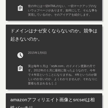
世の中には一切HTMLのない、一切マークアップのな
いウェブページがあります。如何にして、そんな事を
実現しているのか。そのアイデアを紹介します。
ドメインはナゼ安くならないのか。競争は
起きないのか。
2015年1月6日
実は毎年１月は「srytk.com」のドメイン更新の月で
す。2012年の１月に最初に取ったようなので、今年
で４年目ということになりますね。 4年というのが新
しいのか古いのか、よくわかりませんが、それなりに
愛着も生まれるも […]
amazonアフィリエイト画像とsrcsetは相
性バッチリ